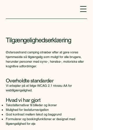
Tilgængelighedserklæring
Østersøstrand camping stræber efter at gøre vores
hjemmeside så tilgængelig som muligt for alle brugere,
herunder personer med syns-, hørelse-, motoriske eller
kognitive udfordringer.
Overholdte standarder
Vi arbejder på at følge WCAG 2.1 niveau AA for
webtilgængelighed.
Hvad vi har gjort
Tekstalternativer til billeder og ikoner
Mulighed for tastaturnavigation
God kontrast mellem tekst og baggrund
Formularer og bookingfunktioner er designet med
tilgængelighed for øje