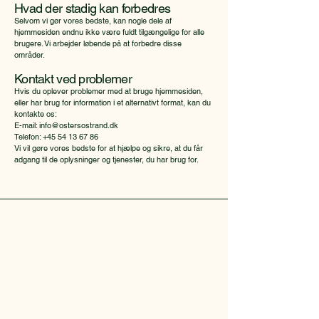
Hvad der stadig kan forbedres
Selvom vi gør vores bedste, kan nogle dele af
hjemmesiden endnu ikke være fuldt tilgængelige for alle
brugere. Vi arbejder løbende på at forbedre disse
områder.
Kontakt ved problemer
Hvis du oplever problemer med at bruge hjemmesiden,
eller har brug for information i et alternativt format, kan du
kontakte os:
E-mail:
info@ostersostrand.dk
Telefon: +45 54 13 67 86
Vi vil gøre vores bedste for at hjælpe og sikre, at du får
adgang til de oplysninger og tjenester, du har brug for.